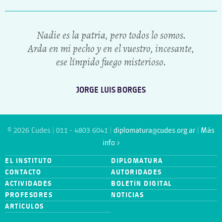
Nadie es la patria, pero todos lo somos.
Arda en mi pecho y en el vuestro, incesante,
ese límpido fuego misterioso.
JORGE LUIS BORGES
© 2026 Cudes | 011 - 4803 6041 |
diplomatura@cudes.org.ar
|
Más
info »
EL INSTITUTO
DIPLOMATURA
CONTACTO
AUTORIDADES
ACTIVIDADES
BOLETÍN DIGITAL
PROFESORES
NOTICIAS
ARTÍCULOS