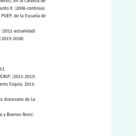
Aires), en la Cátedra de
nto II. (2006-continúa).
 PUEP, de la Escuela de
ta (2011-actualidad)
a (2013-2018).
11.
 UCALP, (2011-2013)
merto Esquiú, 2011-
rio diocesano de La
o y Buenos Aires).