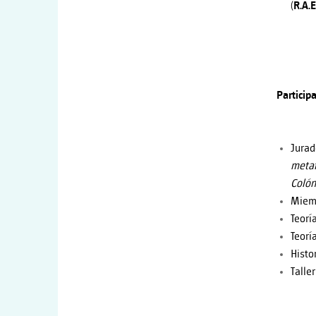
(R.A.E
Particip
Jurad
metaf
Colón
Miemb
Teorí
Teoría
Histo
Taller