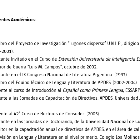
entes Académicos:
ro del Proyecto de Investigación “Lugones disperso” U.N.L.P., dirigido po
-2001).
tante Invitado en el Curso de
Extensión
Universitaria de Inteligencia E
ior de Guerra “Luis M. Campos”, octubre de 2002.
tante en el IX Congreso Nacional de Literatura Argentina. (1997).
ro del Equipo Técnico de Lengua y Literatura de APDES. (2002-2004).
ente al curso de Introducción al
Español como
Primera Lengua
, ESSARP
ente a las Jornadas de Capacitación de Directivos, APDES, Universidad 
ente al 42° Curso de Rectores de Consudec. (2005).
tante en las jornadas de Doctorando, de la Universidad Nacional de Cu
itor en la capacitación anual de directivos de APDES, en el área de cal
visión en Lengua y Literatura en el nivel primerio. Colegio Los Molinos,