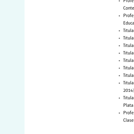
Profe
Conte
Profe
Educa
Titula
Titula
Titula
Titula
Titula
Titul
Titul
Titul
2014)
Titul
Plata
Profe
Clase