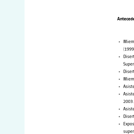
Anteced
Miemb
(1999
Diser
Super
Diser
Miemb
Asist
Asist
2003.
Asist
Diser
Expos
super