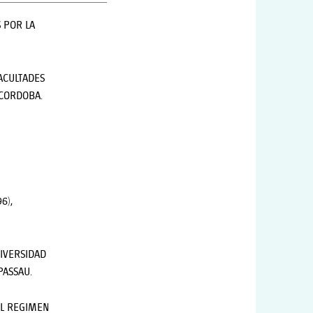
 POR LA
FACULTADES
 CORDOBA.
6),
IVERSIDAD
PASSAU.
 EL REGIMEN