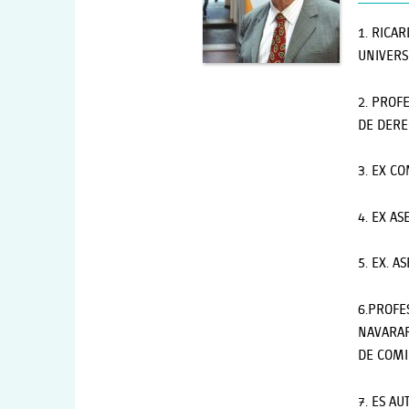
1. RICA
UNIVERS
2. PROF
DE DERE
3. EX C
4. EX A
5. EX. A
6.PROFE
NAVARAR
DE COMI
7. ES A