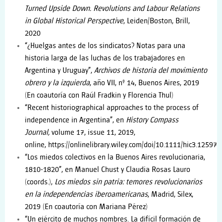
Turned Upside Down. Revolutions and Labour Relations
in Global Historical Perspective
, Leiden/Boston, Brill,
2020
“¿Huelgas antes de los sindicatos? Notas para una
historia larga de las luchas de los trabajadores en
Argentina y Uruguay”,
Archivos de historia del movimiento
obrero y la izquierda
, año VII, nº 14, Buenos Aires, 2019
(En coautoría con Raúl Fradkin y Florencia Thul)
“Recent historiographical approaches to the process of
independence in Argentina”, en
History Compass
Journal,
volume 17, issue 11, 2019,
online,
https://onlinelibrary.wiley.com/doi/10.1111/hic3.12597
“
Los miedos colectivos en la Buenos Aires revolucionaria,
1810-1820”, e
n Manuel Chust y Claudia Rosas Lauro
(coords.),
Los miedos sin patria: temores revolucionarios
en la independencias iberoamericanas
, Madrid, Silex,
2019
(En coautoría con
Mariana Pérez)
“Un ejército de muchos nombres. La difícil formación de