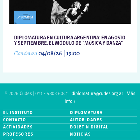
Programa
DIPLOMATURA EN CULTURA ARGENTINA: EN AGOSTO
Y SEPTIEMBRE, EL MÓDULO DE “MÚSICA Y DANZA”
Comienza
04/08/26 | 19:00
© 2026 Cudes | 011 - 4803 6041 |
diplomatura@cudes.org.ar
|
Más
info »
EL INSTITUTO
DIPLOMATURA
CONTACTO
AUTORIDADES
ACTIVIDADES
BOLETÍN DIGITAL
PROFESORES
NOTICIAS