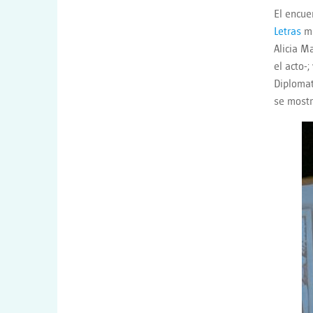
El encue
Letras
mu
Alicia M
el acto-
Diplomat
se mostr