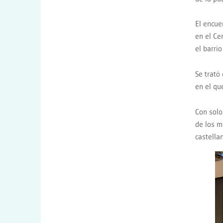
El encuen
en el Ce
el barri
Se trató
en el qu
Con solo
de los m
castella