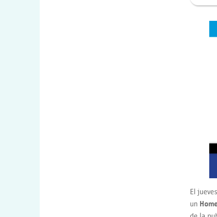
El jueve
un
Homen
de la pub