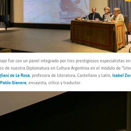
aje fue con un panel integrado por tres prestigiosos especialistas en
es de nuestra Diplomatura en Cultura Argentina en el módulo de “Lite
gliani de La Rosa
, profesora de Literatura, Castellano y Latín,
Isabel Zw
Pablo Gianera
, ensayista, crítico y traductor.