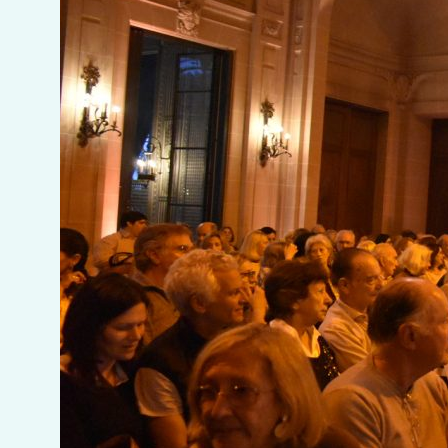
DEL
CONCIERT
“VIENA
SOLO
VIENA”