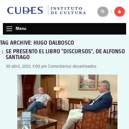
|
Menu
TAG ARCHIVE: HUGO DALBOSCO
SE PRESENTÓ EL LIBRO “DISCURSOS”, DE ALFONSO
SANTIAGO
en
30 abril, 2021 7:00 pm
Comentarios desactivados
SE
PRESENTÓ
EL
LIBRO
“DISCURSOS”,
DE
ALFONSO
SANTIAGO