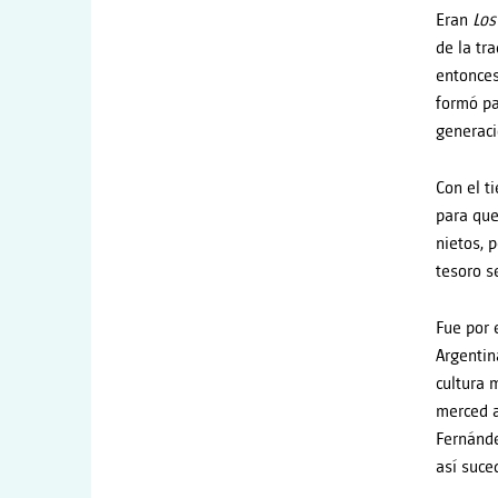
Eran
Los
de la tr
entonces
formó pa
generaci
Con el t
para que
nietos, 
tesoro s
Fue por 
Argentin
cultura 
merced a
Fernánde
así suce