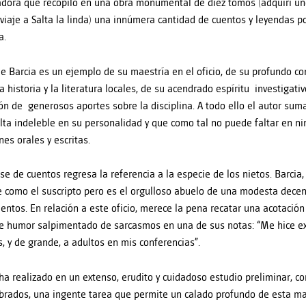
adora que recopiló en una obra monumental de diez tomos (adquirí un
 viaje a Salta la linda) una innúmera cantidad de cuentos y leyendas p
a.
 de Barcia es un ejemplo de su maestría en el oficio, de su profundo c
la historia y la literatura locales, de su acendrado espíritu investigati
ón de generosos aportes sobre la disciplina. A todo ello el autor sum
lta indeleble en su personalidad y que como tal no puede faltar en n
nes orales y escritas.
se de cuentos regresa la referencia a la especie de los nietos. Barcia, 
e como el suscripto pero es el orgulloso abuelo de una modesta dece
entos. En relación a este oficio, merece la pena recatar una acotació
le humor salpimentado de sarcasmos en una de sus notas: “Me hice e
s, y de grande, a adultos en mis conferencias”.
 ha realizado en un extenso, erudito y cuidadoso estudio preliminar, c
rados, una ingente tarea que permite un calado profundo de esta ma