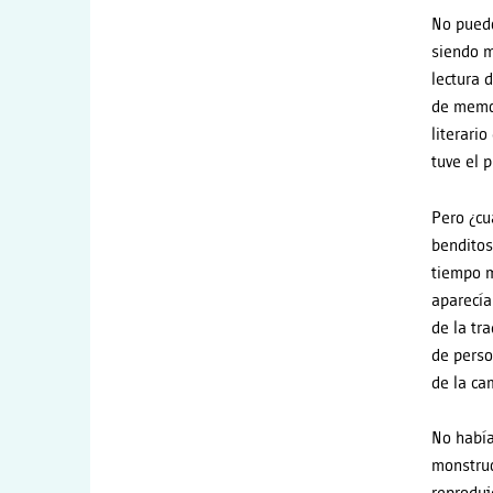
No puedo 
siendo m
lectura 
de memor
literario
tuve el 
Pero ¿cu
benditos
tiempo m
aparecía
de la tr
de perso
de la ca
No había
monstruo