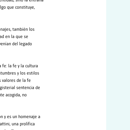
entidad, sino la entraña
lgo que constituye,
najes, también los
ad en la que se
ovenían del legado
e: la fe y la cultura
stumbres y los estilos
 valores de la fe
isterial sentencia de
nte acogida, no
ón y es un homenaje a
tini, una prolífica