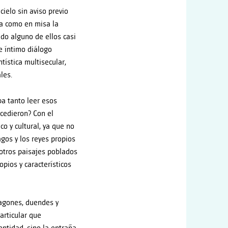
cielo sin aviso previo
ba como en misa la
ido alguno de ellos casi
e íntimo diálogo
tística multisecular,
les.
ba tanto leer esos
ucedieron? Con el
o y cultural, ya que no
agos y los reyes propios
s otros paisajes poblados
pios y característicos
ragones, duendes y
articular que