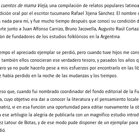
 cuentos de mama Vieja
, una compilación de relatos populares latin
adición oral por el escritor tucumano Rafael Jijena Sánchez. El nombre 
 nada para mí, y fue mucho tiempo después que conocí su condición de
rte junto a Juan Alfonso Carrizo, Bruno Jacovella, Augusto Raúl Cortaza
ón de fundadores de los estudios folklóricos en la Argentina.
iempo el apreciado ejemplar se perdió, pero cuando tuve hijos me con
 también ellos conocieran ese verdadero tesoro, y pasados los años q
pero ya no pude hacerlo pese a mis esfuerzos por encontrarlo en las lib
e había perdido en la noche de las mudanzas y los tiempos.
eso que, cuando fui nombrado coordinador del fondo editorial de la F
a, cuyo objetivo era dar a conocer la literatura y el pensamiento locale
matriz, vi en esa función una oportunidad para editar nuevamente la o
 ese artilugio la alegría de publicarla con un magnífico estudio intro
z Latour de Botas, y de ese modo pude disponer de un ejemplar para 
dió.