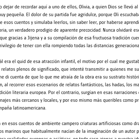
dejar de recordar aquí a uno de ellos, Olivia, a quien Dios se llevó al 
uy pequeña. El dolor de su partida fue agridulce, porque Oli escucha
de esos cuentos y simulaba leerlos, sin saber leer, por haberse aprend
ia, un verdadero prodigio de aparente precocidad. Nunca olvidaré es
 que gracias a Jijena y a su compilación de esa fructuosa tradición cuen
privilegio de tener con ella rompiendo todas las distancias generaciona
ál era el quid de esa atracción infantil, el motivo por el cual me gusta
 relatos plenos de significado, que intenté transmitir a quienes me s
e di cuenta de que lo que me atraía de la obra era su sustrato históric
n, al recorrer esos escenarios de relatos fantásticos, las hadas, los m
adición literaria europea. Por el contrario, surgían en esas narracione
najes más cercanos y locales, y por eso mismo más queribles como pro
mpaña latinoamericana.
 en esos cuentos de ambiente campero criaturas artificiosas como d
s marinos que habitualmente nacían de la imaginación de un autor p