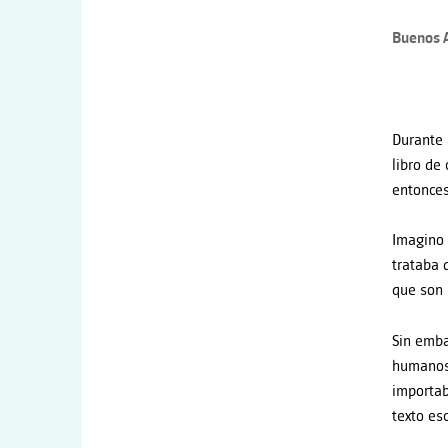
Buenos A
Durante 
libro de
entonces 
Imagino 
trataba 
que son p
Sin emba
humanos;
importab
texto es