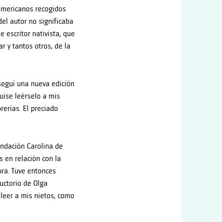
oamericanos recogidos
del autor no significaba
 escritor nativista, que
r y tantos otros, de la
seguí una nueva edición
uise leérselo a mis
rerías. El preciado
undación Carolina de
s en relación con la
bra. Tuve entonces
ductorio de Olga
leer a mis nietos, como