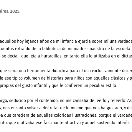
ires, 2025.
aquellos hoy lejanos años de mi infancia ejercía sobre mí una verdad
 cuentos extraído de la biblioteca de mi madre -maestra de la escuela
se decía)- que leía a hurtadillas, en tanto ella lo utilizaba en el dict
que sería una herramienta didáctica para el uso exclusivamente docen
de ese típico volumen de historias para niños con aquellas clásicas y
ropias del gusto infantil y que le confieren un peculiar estilo.
rgo, seducido por el contenido, no me cansaba de leerlo y releerlo. A
 nos encanta volver a disfrutar de lo mismo que nos ha gustado, y d
a que careciera de aquellas coloridas ilustraciones, porque el verdade
crito, que motivaba ese fascinante atractivo y aquel sostenido interés.