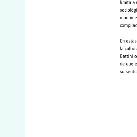
limita a
sociológ
monument
compilac
En estas
la cultu
Battini 
de que e
su senti