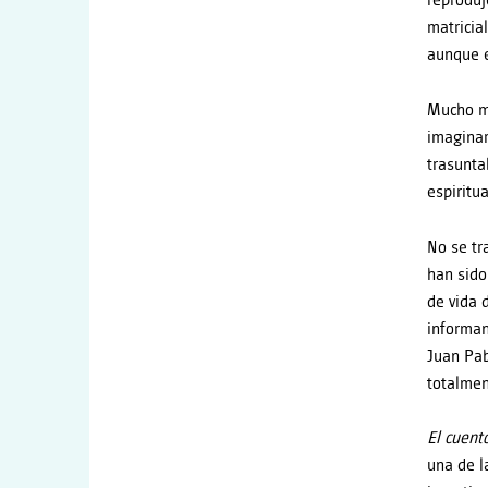
reproduj
matricia
aunque e
Mucho má
imaginar
trasunta
espiritua
No se tr
han sido
de vida 
informan
Juan Pab
totalmen
El cuent
una de l