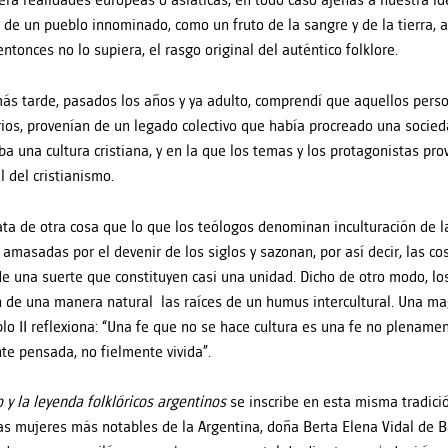
era realidades europeas o asiáticas, en todo caso ajenas a nuestra id
l de un pueblo innominado, como un fruto de la sangre y de la tierra, a
ntonces no lo supiera, el rasgo original del auténtico folklore.
s tarde, pasados los años y ya adulto, comprendí que aquellos perso
ios, provenían de un legado colectivo que había procreado una socied
ba una cultura cristiana, y en la que los temas y los protagonistas pr
l del cristianismo.
ata de otra cosa que lo que los teólogos denominan inculturación de la f
 amasadas por el devenir de los siglos y sazonan, por así decir, las co
de una suerte que constituyen casi una unidad. Dicho de otro modo, los
 de una manera natural las raíces de un humus intercultural. Una mag
lo II reflexiona: “Una fe que no se hace cultura es una fe no plename
te pensada, no fielmente vivida”.
o y la leyenda folklóricos argentinos
se inscribe en esta misma tradici
as mujeres más notables de la Argentina, doña Berta Elena Vidal de Bat