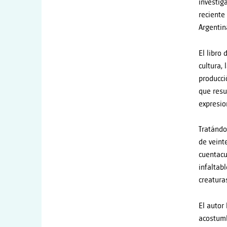
investig
reciente
Argentin
El libro
cultura, 
producci
que resu
expresio
Tratándo
de veint
cuentacu
infaltab
creatura
El autor
acostumb