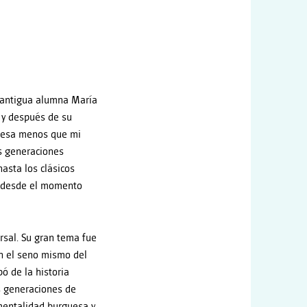
y antigua alumna María
a y después de su
 pesa menos que mi
as generaciones
hasta los clásicos
r, desde el momento
rsal. Su gran tema fue
en el seno mismo del
ó de la historia
s generaciones de
 mentalidad burguesa y