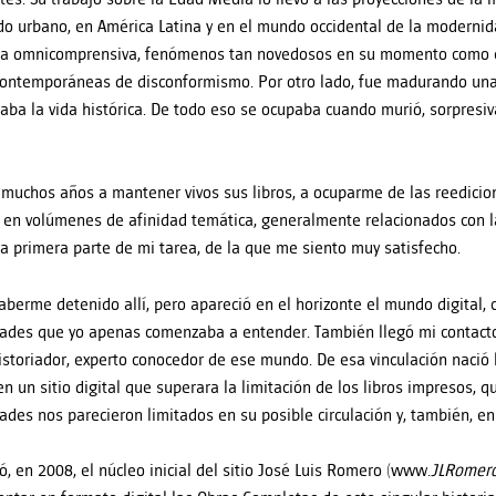
o urbano, en América Latina y en el mundo occidental de la modernidad,
da omnicomprensiva, fenómenos tan novedosos en su momento como 
ontemporáneas de disconformismo. Por otro lado, fue madurando una 
aba la vida histórica. De todo eso se ocupaba cuando murió, sorpresiv
muchos años a mantener vivos sus libros, a ocuparme de las reedicion
s en volúmenes de afinidad temática, generalmente relacionados con l
la primera parte de mi tarea, de la que me siento muy satisfecho.
aberme detenido allí, pero apareció en el horizonte el mundo digital, c
dades que yo apenas comenzaba a entender. También llegó mi contacto
istoriador, experto conocedor de ese mundo. De esa vinculación nació 
en un sitio digital que superara la limitación de los libros impresos, q
dades nos parecieron limitados en su posible circulación y, también, en
ió, en 2008, el núcleo inicial del sitio José Luis Romero (www.
JLRomero