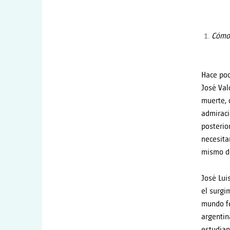
Cómo 
Hace po
José Val
muerte, 
admiraci
posterior
necesita
mismo d
José Lui
el surgi
mundo fe
argentin
estudian