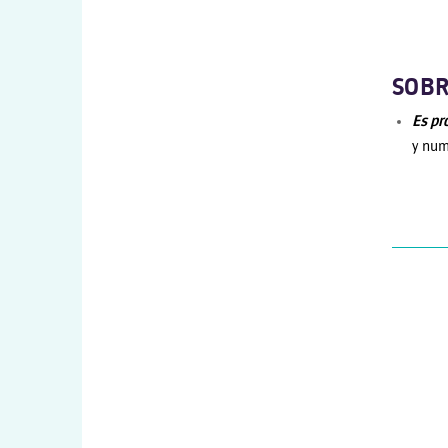
SOBR
Es pr
y num