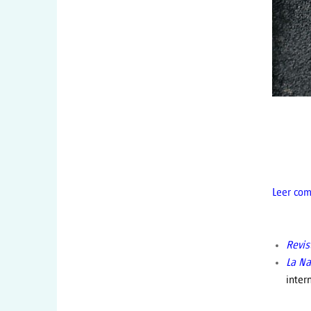
Leer com
Revis
La Na
inter