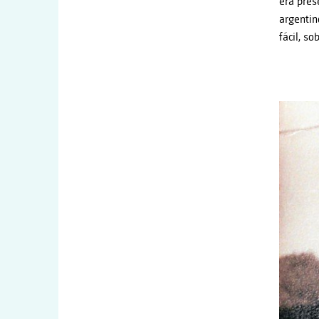
era pres
argentin
fácil, s