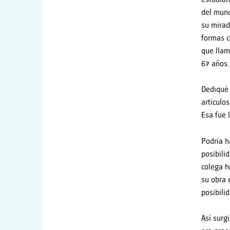
del mund
su mira
formas c
que llam
67 años.
Dediqué 
artículo
Esa fue 
Podría h
posibili
colega h
su obra 
posibili
Así surg