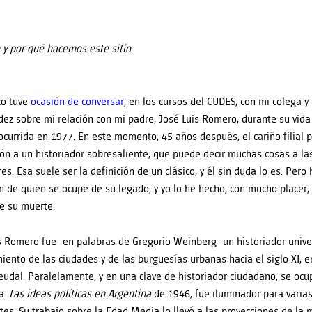
y por qué hacemos este sitio
co tuve
ocasión de conversar
, en los cursos del CUDES, con mi colega 
dez sobre mi relación con mi padre, José Luis Romero, durante su vid
ocurrida en 1977. En este momento, 45 años después, el cariño filial
ón a un historiador sobresaliente, que puede decir muchas cosas a l
es. Esa suele ser la definición de un clásico, y él sin duda lo es. Pero 
n de quien se ocupe de su legado, y yo lo he hecho, con mucho place
e su muerte.
s Romero fue -en palabras de Gregorio Weinberg- un historiador unive
miento de las ciudades y de las burguesías urbanas hacia el siglo XI, 
udal. Paralelamente, y en una clave de historiador ciudadano, se ocup
a:
Las ideas políticas en Argentina
de 1946, fue iluminador para varia
tes. Su trabajo sobre la Edad Media lo llevó a las proyecciones de la