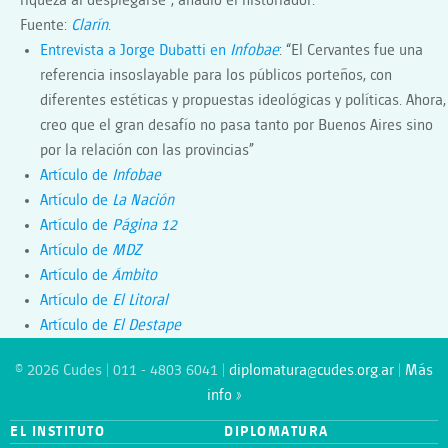
riqueza al desplegarse”, añadió el historiador.
Fuente:
Clarín
.
Entrevista a Jorge Dubatti en
Infobae
: “El Cervantes fue una
referencia insoslayable para los públicos porteños, con
diferentes estéticas y propuestas ideológicas y políticas. Ahora,
creo que el gran desafío no pasa tanto por Buenos Aires sino
por la relación con las provincias”
Artículo de
Infobae
Artículo de
La Nación
Artículo de
Página 12
Artículo de
MDZ
Artículo de
Ámbito
Artículo de
El Litoral
Artículo de
El Destape
© 2026 Cudes | 011 - 4803 6041 |
diplomatura@cudes.org.ar
|
Más
info »
EL INSTITUTO
DIPLOMATURA