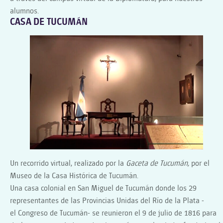
METROPOLITANA,
alumnos.
CASA DE TUCUMÁN
EL
PALACIO
BELGRANO,
LA
IGLESIA
TRANSPARENTE
DE
VILLA
REAL
Y
EL
MUSEO
Un recorrido virtual, realizado por la
Gaceta de Tucumán,
por el
NAVAL
Museo de la Casa Histórica de Tucumán.
Una casa colonial en San Miguel de Tucumán donde los 29
representantes de las Provincias Unidas del Río de la Plata -
el Congreso de Tucumán- se reunieron el 9 de julio de 1816 para