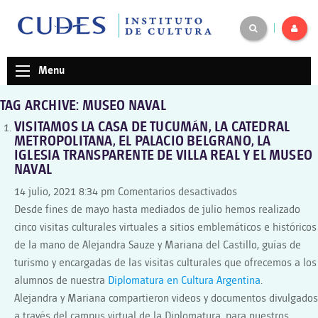
|
Menu
TAG ARCHIVE: MUSEO NAVAL
VISITAMOS LA CASA DE TUCUMÁN, LA CATEDRAL
METROPOLITANA, EL PALACIO BELGRANO, LA
IGLESIA TRANSPARENTE DE VILLA REAL Y EL MUSEO
NAVAL
en
14 julio, 2021 8:34 pm
Comentarios desactivados
VISITAMOS
Desde fines de mayo hasta mediados de julio hemos realizado
LA
cinco visitas culturales virtuales a sitios emblemáticos e históricos
CASA
de la mano de Alejandra Sauze y Mariana del Castillo, guías de
DE
turismo y encargadas de las visitas culturales que ofrecemos a los
TUCUMÁN,
alumnos de nuestra
Diplomatura en Cultura Argentina
.
LA
Alejandra y Mariana compartieron videos y documentos divulgados
CATEDRAL
a través del campus virtual de la Diplomatura, para nuestros