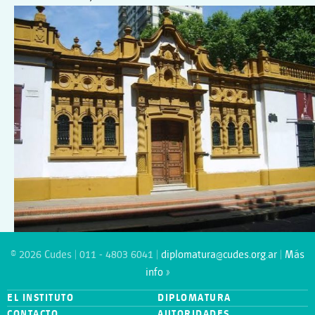
© 2026 Cudes | 011 - 4803 6041 |
diplomatura@cudes.org.ar
|
Más
info »
EL INSTITUTO
DIPLOMATURA
CONTACTO
AUTORIDADES