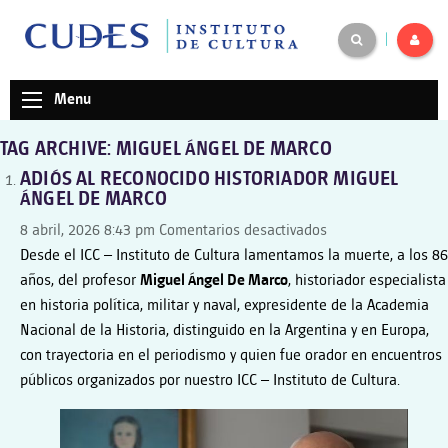
|
Menu
TAG ARCHIVE: MIGUEL ÁNGEL DE MARCO
ADIÓS AL RECONOCIDO HISTORIADOR MIGUEL
ÁNGEL DE MARCO
en
8 abril, 2026 8:43 pm
Comentarios desactivados
ADIÓS
Desde el ICC – Instituto de Cultura lamentamos la muerte, a los 86
AL
años, del profesor
Miguel Ángel De Marco
, historiador especialista
RECONOCIDO
en historia política, militar y naval, expresidente de
la Academia
HISTORIADOR
Nacional de la Historia
, distinguido en la Argentina y en Europa,
MIGUEL
con trayectoria en el periodismo y quien fue orador en encuentros
ÁNGEL
públicos organizados por nuestro ICC – Instituto de Cultura.
DE
MARCO