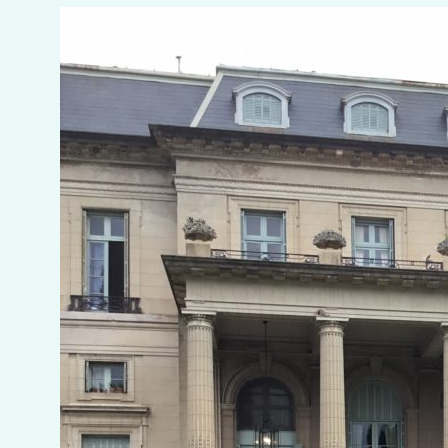
EL
PALACIO
SANS
SOUCI,
MUESTRA
DE
JULIO
LE
PARC
EN
EL
CCK
Y
ZANJÓN
DE
GRANADOS
Y
CASA