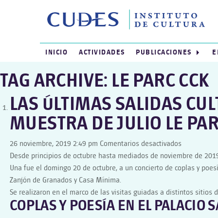
INICIO
ACTIVIDADES
PUBLICACIONES
E
TAG ARCHIVE: LE PARC CCK
LAS ÚLTIMAS SALIDAS CUL
MUESTRA DE JULIO LE PA
en
26 noviembre, 2019 2:49 pm
Comentarios desactivados
LAS
Desde principios de octubre hasta mediados de noviembre de 2019, 
ÚLTIMAS
Una fue el domingo 20 de octubre, a un concierto de coplas y poesía
SALIDAS
Zanjón de Granados y Casa Mínima.
CULTURALES
Se realizaron en el marco de las visitas guiadas a distintos sitios
COPLAS Y POESÍA EN EL PALACIO 
CONCIERTO
EN