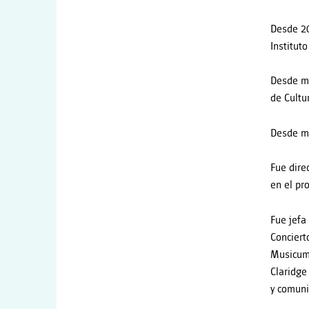
Desde 20
Institut
Desde ma
de Cultu
Desde ma
Fue dire
en el p
Fue jefa
Conciert
Musicum,
Claridge
y comuni