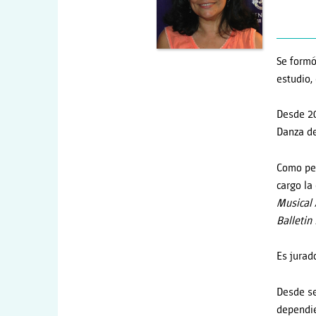
Se formó
estudio,
Desde 20
Danza de
Como per
cargo la
Musical 
Balletin
Es jurad
Desde se
dependie