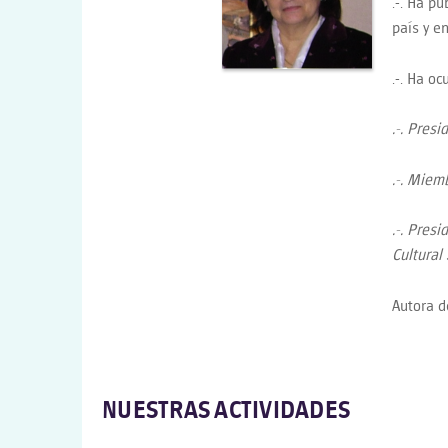
.-. Ha p
país y en
.-. Ha o
.-.
Presid
.-.
Miemb
.-.
Presid
Cultural
Autora d
NUESTRAS ACTIVIDADES