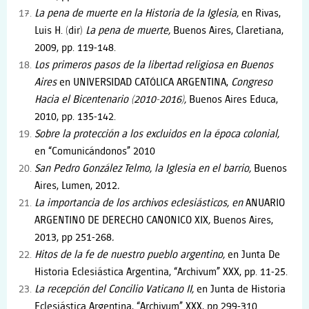
La pena de muerte en la Historia de la Iglesia,
en Rivas,
Luis H. (dir)
La pena de muerte,
Buenos Aires, Claretiana,
2009, pp. 119-148.
Los primeros pasos de la libertad religiosa en Buenos
Aires
en UNIVERSIDAD CATÓLICA ARGENTINA,
Congreso
Hacia el Bicentenario (2010-2016),
Buenos Aires Educa,
2010, pp. 135-142.
Sobre la protección a los excluidos en la época colonial,
en “Comunicándonos” 2010
San Pedro González Telmo, la Iglesia en el barrio,
Buenos
Aires, Lumen, 2012
.
La importancia de los archivos eclesiásticos, en
ANUARIO
ARGENTINO DE DERECHO CANONICO XIX
,
Buenos Aires,
2013, pp 251-268
.
Hitos de la fe de nuestro pueblo argentino,
en Junta De
Historia Eclesiástica Argentina, “Archivum” XXX, pp. 11-25.
La recepción del Concilio Vaticano II,
en Junta de Historia
Eclesiástica Argentina, “Archivum” XXX, pp 299-310.