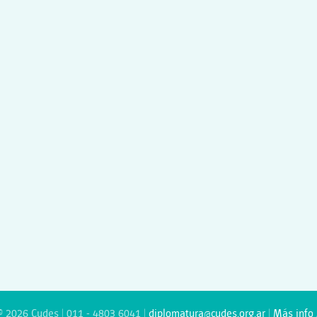
© 2026 Cudes | 011 - 4803 6041 |
diplomatura@cudes.org.ar
|
Más info 