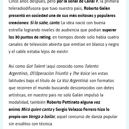
Cinco años después, pero
por la señal de Canal 7
, la primera
teleradiodifusora que tuvo nuestro país,
Roberto Galán
presentó en sociedad una de sus más exitosas y populares
creaciones:
Si lo sabe, cante
.
La idea nació con buena
estrella logrando niveles de audiencia que podían
superar
los 30 puntos de rating
, en tiempos donde solo había cuatro
canales de televisión abierta que emitían en blanco y negro
y el cable estaba lejos de existir.
Así como
Got Talent
(aquí conocido como
Talento
Argentino
),
OT
(Operación Triunfo
) y
The Voice
(en estas
latitudes bajo el título de
La Voz Argentina
) son formatos
que recorren el mundo buscando desconocidos con dotes
artísticas, en nuestro país no solo Galán impulsó la
modalidad, también
Roberto Pettinato alguna vez
animó
Mirá quien canta
y Sergio Velazco Ferrero hizo lo
propio con
Venga a bailar
, aquel concurso de danza popular
sin eruditos con técnica.