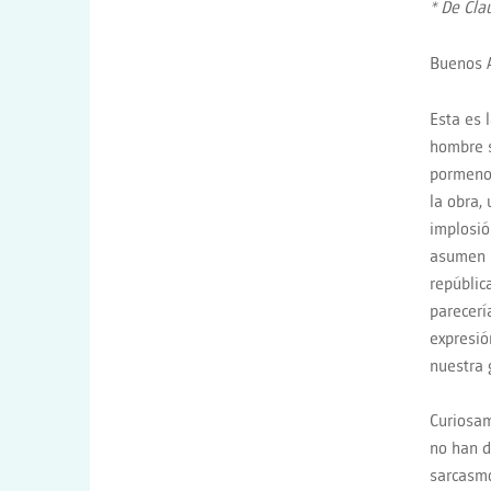
* De Cla
Buenos A
Esta es 
hombre s
pormenor
la obra,
implosió
asumen u
repúblic
parecerí
expresió
nuestra 
Curiosam
no han d
sarcasmo