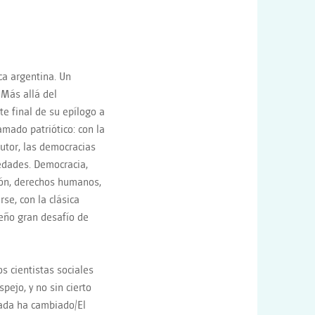
ca argentina. Un
 Más allá del
te final de su epílogo a
amado patriótico: con la
autor, las democracias
edades. Democracia,
ción, derechos humanos,
se, con la clásica
eño gran desafío de
s cientistas sociales
ejo, y no sin cierto
nada ha cambiado/El