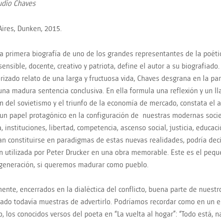
udio Chaves
ires, Dunken, 2015.
la primera biografía de uno de los grandes representantes de la poéti
ensible, docente, creativo y patriota, define el autor a su biografiado.
izado relato de una larga y fructuosa vida, Chaves desgrana en la par
 una madura sentencia conclusiva. En ella formula una reflexión y un ll
n del sovietismo y el triunfo de la economía de mercado, constata el 
n papel protagónico en la configuración de nuestras modernas soci
a, instituciones, libertad, competencia, ascenso social, justicia, educa
an constituirse en paradigmas de estas nuevas realidades, podría decir
n utilizada por Peter Drucker en una obra memorable. Este es el pequ
generación, si queremos madurar como pueblo.
ente, encerrados en la dialéctica del conflicto, buena parte de nuestro
ado todavía muestras de advertirlo. Podríamos recordar como en un esp
, los conocidos versos del poeta en “La vuelta al hogar”: “Todo está, 