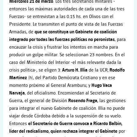
Miércoles 21 de marzo
. Los tres secretarios militares -
entonces las máximas autoridades de cada una de las tres
Fuerzas- se entrevistan a las 0.15 hs. en Olivos con el
Presidente. Le transmiten el punto de vista de las Fuerzas
Armadas, de
que se constituya un Gabinete de coalición
integrado por todas las fuerzas políticas no peronistas
, para
encauzar la crisis y frustrar los intentos en marcha para
producir un golpe militar. Se seleccionan 23 nombres. En el
caso del Ministerio del Interior -el más relevante dada la
crisis política-, se eligen 3:
Arturo H. Illia
de la UCR;
Rodolfo
Martínez
(h), del Partido Demócrata Cristiano y en ese
momento próximo al General Aramburu; y
Hugo Vaca
Narvaja
, del oficialismo. Encomiendan al Secretario de
Guerra, el general de División
Rosendo Fraga,
las gestiones
para integrar el nuevo Gabinete de coalición. Illia no puede
viajar desde Córdoba debido a la suspensión de su vuelo.
Entonces
el Secretario de Guerra convoca a Ricardo Balbín,
líder del radicalismo, quien rechaza integrar el Gabinete
por