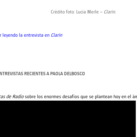
Crédito foto: Lucía Merle –
Clarín
.
r leyendo la entrevista en
Clarín
NTREVISTAS RECIENTES A PAOLA DELBOSCO
tas de Radio
sobre los enormes desafíos que se plantean hoy en el á