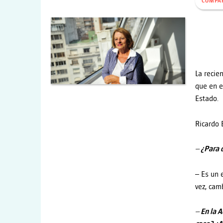
COMPA
La recie
que en e
Estado.
Ricardo 
– ¿Para 
– Es un 
vez, camb
– En la 