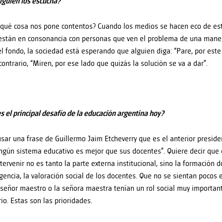
lguien los escucha?
 ¿qué cosa nos pone contentos? Cuando los medios se hacen eco de est
stán en consonancia con personas que ven el problema de una mane
el fondo, la sociedad está esperando que alguien diga: “Pare, por este
contrario, “Miren, por ese lado que quizás la solución se va a dar”.
es el principal desafío de la educación argentina hoy?
usar una frase de Guillermo Jaim Etcheverry que es el anterior presid
ingún sistema educativo es mejor que sus docentes”. Quiere decir que
tervenir no es tanto la parte externa institucional, sino la formación 
igencia, la valoración social de los docentes. Que no se sientan pocos 
 señor maestro o la señora maestra tenían un rol social muy importan
io. Estas son las prioridades.