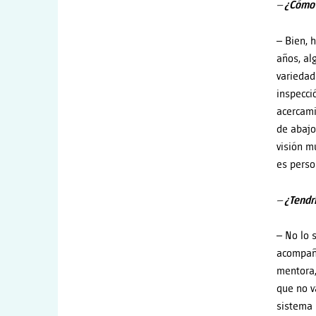
– ¿Cómo 
– Bien, 
años, al
variedad
inspecci
acercami
de abajo
visión m
es perso
– ¿Tendr
– No lo 
acompaña
mentora,
que no v
sistema 