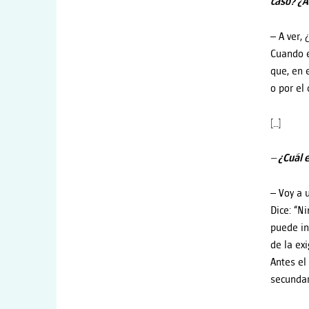
caso? ¿A
– A ver,
Cuando e
que, en 
o por el 
[…]
– ¿Cuál 
– Voy a 
Dice: “N
puede in
de la ex
Antes el
secundar