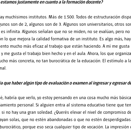
estamos justamente en cuanto a la formación docente?
hay muchísimos institutos. Más de 1.500. Todos de estructuración disp
gunos son de 2, algunos son de 3. Algunos son universitarios, otros son 
 es infinita. Algunos señalan que no se miden, no se evalúan, pero no
ón lo que mejora la calidad formativa de un instituto. Es algo más, ha
ento mucho más eficaz al trabajo que están haciendo. A mí me gusta 
 y me gusta el trabajo bien hecho y en el aula. Ahora, los que organi
ucho más concreta, no tan burocrática de la educación. El estímulo a 
nal.
ía que haber algún tipo de evaluación o examen al ingresar y egresar d
sé, habría que verlo, yo estoy pensando en una cosa mucho más básica
miento personal. Si alguien entra al sistema educativo tiene que te
 si no hay una gran soledad. ¿Querés elevar el nivel de compromiso d
ayan solas, que no estén abandonadas o que no estén desperdigadas 
burocrático, porque eso seca cualquier tipo de vocación. La impresión