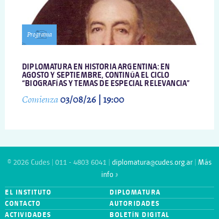
Programa
DIPLOMATURA EN HISTORIA ARGENTINA: EN
AGOSTO Y SEPTIEMBRE, CONTINÚA EL CICLO
“BIOGRAFÍAS Y TEMAS DE ESPECIAL RELEVANCIA”
Comienza
03/08/26 | 19:00
© 2026 Cudes | 011 - 4803 6041 |
diplomatura@cudes.org.ar
|
Más
info »
EL INSTITUTO
DIPLOMATURA
CONTACTO
AUTORIDADES
ACTIVIDADES
BOLETÍN DIGITAL