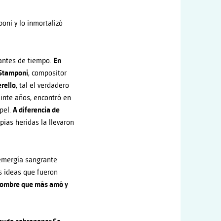
poni y lo inmortalizó
 antes de tiempo.
En
 Stamponi
, compositor
rello
, tal el verdadero
einte años, encontró en
apel.
A diferencia de
opias heridas la llevaron
 emergía sangrante
s ideas que fueron
l hombre que más amó y