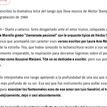
RTÍ
z escribió la dramática letra del tango que lleva música de Héctor Stam
grabación de 1960.
ón
– Duelo y catarsis. Grito desgarrado ante el amor trunco, colapsado
ta Merello grabó “Llamarada pasional” con la orquesta típica de Héctor
sica que acompañó con carácter esos
versos escritos por Laura Ana Me
e la estrella. Tita, que había conocido la lectoescritura recién a sus v
imiento irreparable, la inspiración para derramar lágrimas sobre el p
stas como Azucena Maizani, Tita no se dedicaba a escribir
, pero sus pr
.
lo interpretaba ese tango apelando a la profundidad de una voz que
 más profundo de su ser. Esa voz que fue instrumento para aullar esa
 para
exorcizar los fantasmales ecos de ese amor con Luis Sandrini, e
adójicamente, dejó ir casi absurdamente.