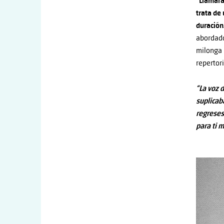
“Llamara
trata de
duración
abordado
milonga 
repertori
“La voz 
suplicab
regreses,
para ti 