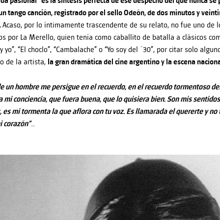
da pasional” es la síntesis perfecta de ese despecho del que nunca se
 un tango canción, registrado por el sello Odeón, de dos minutos y vein
.
Acaso, por lo íntimamente trascendente de su relato, no fue uno de l
s por La Merello, quien tenía como caballito de batalla a clásicos com
y yo”, “El choclo”, “Cambalache” o “Yo soy del ´30”, por citar solo algu
o de la artista,
la gran dramática del cine argentino y la escena naciona
de un hombre me persigue en el recuerdo, en el recuerdo tormentoso del
a mi conciencia, que fuera buena, que lo quisiera bien. Son mis sentidos
 es mi tormenta la que aflora con tu voz. Es llamarada el quererte y no 
mi corazón”
…