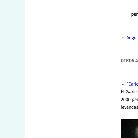
per
Segui
OTROS A
“Carl
El 24 de
2000 per
leyendas