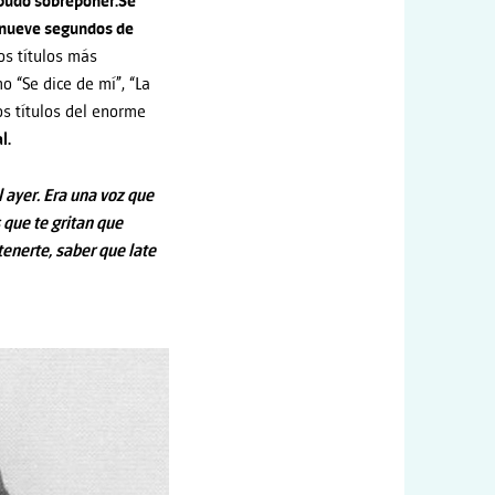
 pudo sobreponer.
Se
tinueve segundos de
os títulos más
o “Se dice de mí”, “La
nos títulos del enorme
l.
 ayer. Era una voz que
 que te gritan que
tenerte, saber que late