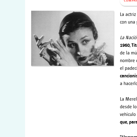
COMPA
La actri
con una 
L
a Naci
1960, Ti
de la mú
nombre d
el padec
cancioni
a hacerlo
La Merel
desde lo
vehículo
que, par