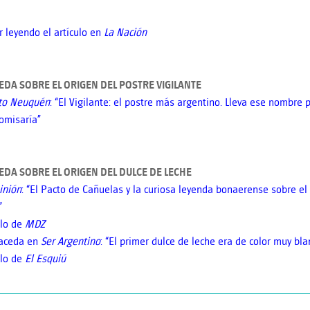
r leyendo el artículo en
La Nación
DA SOBRE EL ORIGEN DEL POSTRE VIGILANTE
to
Neuquén
: “El Vigilante: el postre más argentino. Lleva ese nombre 
omisaría”
DA SOBRE EL ORIGEN DEL DULCE DE LECHE
inión
: “El Pacto de Cañuelas y la curiosa leyenda bonaerense sobre el
”
ulo de
MDZ
aceda en
Ser Argentino
: “El primer dulce de leche era de color muy bla
ulo de
El Esquiú