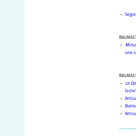
Segui
BALMACE
Minu
una c
BALMACE
La Op
leche
Artíc
Balm
Artíc