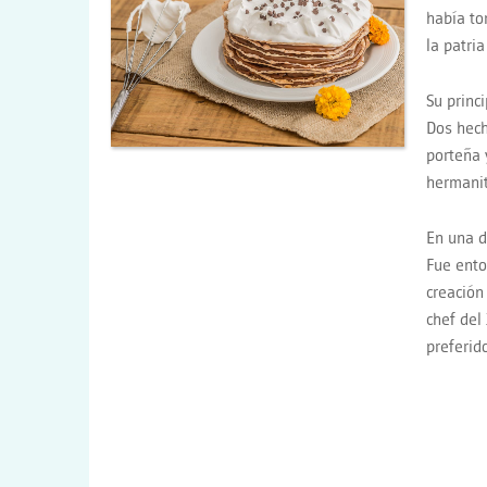
había to
la patri
Su princ
Dos hech
porteña 
hermanit
En una d
Fue ento
creación
chef del
preferid