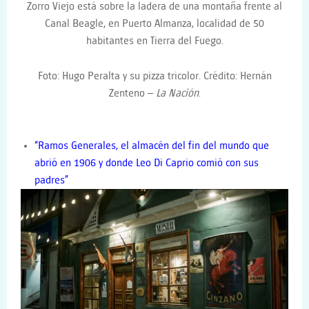
Zorro Viejo está sobre la ladera de una montaña frente al
Canal Beagle, en Puerto Almanza, localidad de 50
habitantes en Tierra del Fuego.
Foto: Hugo Peralta y su pizza tricolor.
Crédito:
Hernán
Zenteno –
La Nación
.
“Ramos Generales, el almacén del fin del mundo que
abrió en 1906 y donde Leo Di Caprio comió con sus
padres
”