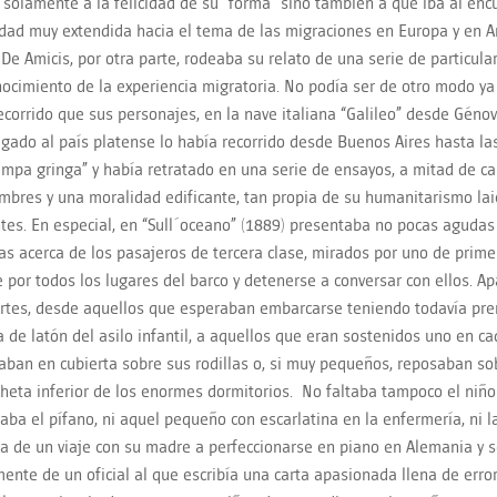
 solamente a la felicidad de su “forma” sino también a que iba al enc
idad muy extendida hacia el tema de las migraciones en Europa y en Am
. De Amicis, por otra parte, rodeaba su relato de una serie de particu
ocimiento de la experiencia migratoria. No podía ser de otro modo ya
corrido que sus personajes, en la nave italiana “Galileo” desde Génov
egado al país platense lo había recorrido desde Buenos Aires hasta la
ampa gringa” y había retratado en una serie de ensayos, a mitad de ca
mbres y una moralidad edificante, tan propia de su humanitarismo laic
tes. En especial, en “Sull´oceano” (1889) presentaba no pocas aguda
das acerca de los pasajeros de tercera clase, mirados por uno de prime
 por todos los lugares del barco y detenerse a conversar con ellos. Apa
rtes, desde aquellos que esperaban embarcarse teniendo todavía pre
de latón del asilo infantil, a aquellos que eran sostenidos uno en c
aban en cubierta sobre sus rodillas o, si muy pequeños, reposaban s
cheta inferior de los enormes dormitorios. No faltaba tampoco el niño
aba el pífano, ni aquel pequeño con escarlatina en la enfermería, ni l
ía de un viaje con su madre a perfeccionarse en piano en Alemania y
ente de un oficial al que escribía una carta apasionada llena de erro