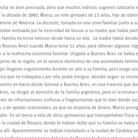
echa no bien precisada, pero que muchos indicios sugieren colocarla e
 la década de 1880, Marco, un niño genovés de 13 años, hijo de obre
camino de América. La decisión, tomada en una cena familiar junto a 
staba motivada por la necesidad de buscar a su madre que había part
la familia no tenía noticias desde hacía un año. La madre había decid
 Buenos Aires cuando Marco tenía 11 años, para obtener algunos ing
 a la maltrecha economía familiar. Llegada a Buenos Aires se habí
jeres de la región, en el servicio doméstico de una acomodada familia
jer llegaron regularmente durante un año a su familia, pero luego ces
nico que no trabajaba y por ello podía emigrar, decidió seguir su mismo 
ntes en barco desde Génova a Buenos Aires, en una travesía que dura
ires, se dirigió al domicilio de la familia argentina, pero ni la misma 
través de informaciones confusas y fragmentarias que le iban dando su
, y de ayudas ocasionales, ya que no disponía de dinero, Marco prosig
dre. En un barco a vela de otros genoveses que transportaban fruta se 
 la ciudad de Rosario donde le habían dicho que su familia se había
a allí. Aparentemente se habían trasladado a la ciudad de Córdoba en 