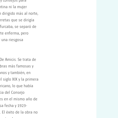
 y consejos para
ntina ni la mujer
 dirigido más al norte,
retas que se dirigía
ifurcaba, se separó de
nte enferma, pero
r una riesgosa
e Amicis. Se trata de
 obras más famosas y
ianos y también, en
l siglo XIX y la primera
ricano, lo que había
ia del Consejo
nes en el mismo año de
sa fecha y 1923-
 El éxito de la obra no