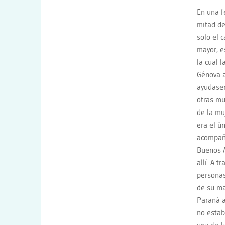
En una f
mitad de
solo el 
mayor, e
la cual 
Génova a
ayudasen
otras mu
de la mu
era el ú
acompaña
Buenos A
allí. A 
personas
de su ma
Paraná a
no estab