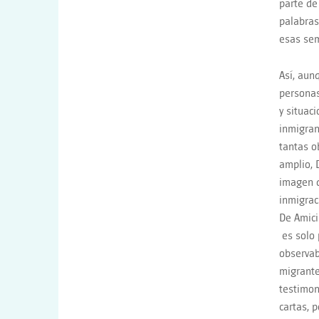
parte de
palabras
esas sem
Así, aun
personas
y situac
inmigran
tantas o
amplio, 
imagen d
inmigrac
De Amici
es solo 
observab
migrante
testimon
cartas, 