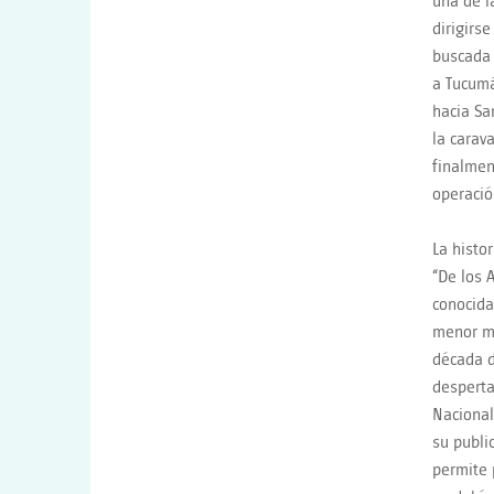
una de l
dirigirs
buscada 
a Tucumá
hacia Sa
la carav
finalmen
operació
La histo
“De los 
conocida
menor me
década d
desperta
Nacional
su publi
permite 