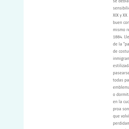
se debía
sensibil
XIX y XX
buen con
mismo re
1884. Ll
de la “p
de costu
inmigran
estiliza
pasearse
todas pa
emblema 
o dormit
en la cu
proa son
que volv
perdidam