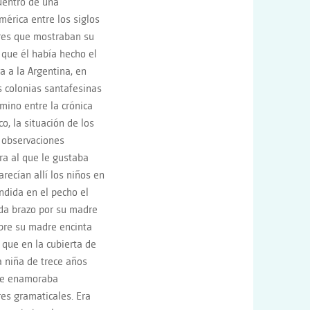
uentro de una
érica entre los siglos
lares que mostraban su
 que él había hecho el
a a la Argentina, en
s colonias santafesinas
mino entre la crónica
o, la situación de los
s observaciones
ra al que le gustaba
recían allí los niños en
ndida en el pecho el
ada brazo por su madre
obre su madre encinta
 que en la cubierta de
a niña de trece años
 se enamoraba
res gramaticales. Era