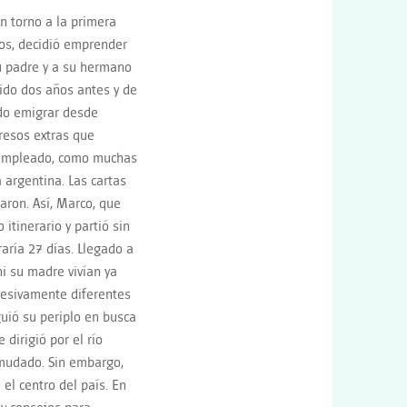
n torno a la primera
ros, decidió emprender
su padre y a su hermano
ido dos años antes y de
ido emigrar desde
resos extras que
a empleado, como muchas
 argentina. Las cartas
aron. Así, Marco, que
itinerario y partió sin
ría 27 días. Llegado a
ni su madre vivían ya
cesivamente diferentes
uió su periplo en busca
dirigió por el río
 mudado. Sin embargo,
el centro del país. En