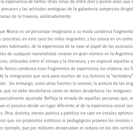
 la experiencia de tantas otras niñas de entre diez y quince años que
 procaces y las actitudes ambiguas de la galantería campesina dirigida
anas de la travesía, aceleradamente.
que Marco es un personaje imaginario a su modo condensa fragmento
 concretas, en este caso los niños migrantes, y los coloca en un cont
iones habituales, de la experiencia de la nave al papel de las asociaci
tes de cualquier nacionalidad crearon en gran número en la Argentin
bras, colocadas entre el ensayo y la literatura, y en especial aquellas 
De Amicis condensa esos fragmentos de experiencia, los elabora, los fi
e la inmigración que será para muchos de sus lectores la “verdadera
ión. Sin embargo, como otras fuentes lo revelan, la pintura de las mig
s, que no debe desdeñarse como no deben desdeñarse las imágenes 
parcialmente ajustada. Refleja la mirada de aquellas personas que, a
an el proceso desde un lugar diferente al de la experiencia social co
s. Otra, distinta, menos poética y patética sin caer en irreales optimi
ios que sin propósitos estéticos ni pedagógicos proveen los mismos 
por ejemplo, que por millones atravesaban el océano en los dos sentid