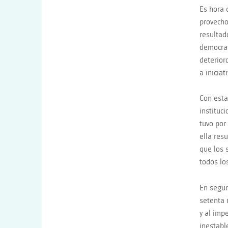
Es hora 
provecho
resultad
democrat
deterior
a iniciat
Con esta
instituc
tuvo por
ella res
que los 
todos lo
En segun
setenta 
y al imp
inestabl