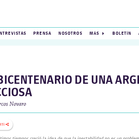
NTREVISTAS
PRENSA
NOSOTROS
MÁS
BOLETÍN
 BICENTENARIO DE UNA ARG
CCIOSA
cos Novaro
RTÍ
ltimos tiempos creció la idea de que la inestabilidad no es un problem