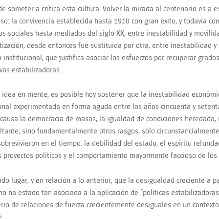
de someter a crítica esta cultura. Volver la mirada al centenario es a 
so: la convivencia establecida hasta 1910 con gran éxito, y todavía c
os sociales hasta mediados del siglo XX, entre inestabilidad y movilida
ización, desde entonces fue sustituida por otra, entre inestabilidad y
o institucional, que justifica asociar los esfuerzos por recuperar grad
ivas estabilizadoras.
 idea en mente, es posible hoy sostener que la inestabilidad económic
ional experimentada en forma aguda entre los años cincuenta y setent
 causa la democracia de masas, la igualdad de condiciones heredada, n
ultante, sino fundamentalmente otros rasgos, sólo circunstancialmente 
sobrevivieron en el tiempo: la debilidad del estado, el espíritu refund
s proyectos políticos y el comportamiento mayormente faccioso de los 
do lugar, y en relación a lo anterior, que la desigualdad creciente a pa
no ha estado tan asociada a la aplicación de “políticas estabilizadoras
erio de relaciones de fuerza crecientemente desiguales en un context
e.