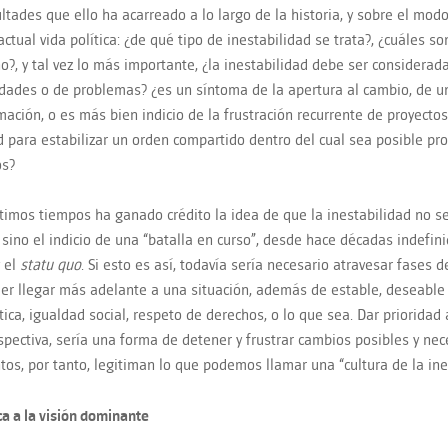
cultades que ello ha acarreado a lo largo de la historia, y sobre el mo
actual vida política: ¿de qué tipo de inestabilidad se trata?, ¿cuáles s
?, y tal vez lo más importante, ¿la inestabilidad debe ser considerad
dades o de problemas? ¿es un síntoma de la apertura al cambio, de u
mación, o es más bien indicio de la frustración recurrente de proyecto
ad para estabilizar un orden compartido dentro del cual sea posible p
os?
ltimos tiempos ha ganado crédito la idea de que la inestabilidad no s
, sino el indicio de una “batalla en curso”, desde hace décadas indefini
 el
statu quo
. Si esto es así, todavía sería necesario atravesar fases 
er llegar más adelante a una situación, además de estable, deseable
ica, igualdad social, respeto de derechos, o lo que sea. Dar prioridad 
spectiva, sería una forma de detener y frustrar cambios posibles y nec
os, por tanto, legitiman lo que podemos llamar una “cultura de la ine
ca a la visión dominante