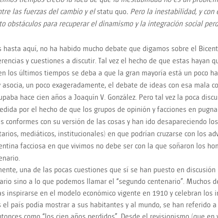
ntre las fuerzas del cambio y el
statu quo
. Pero la inestabilidad, y con
to obstáculos para recuperar el dinamismo y la integración social perd
 hasta aquí, no ha habido mucho debate que digamos sobre el Bicent
erencias y cuestiones a discutir. Tal vez el hecho de que estas hayan
en los últimos tiempos se deba a que la gran mayoría está un poco har
 y asocia, un poco exageradamente, el debate de ideas con esa mala 
upaba hace cien años a Joaquín V. González. Pero tal vez la poca disc
dida por el hecho de que los grupos de opinión y facciones en pugna
s conformes con su versión de las cosas y han ido desapareciendo lo
itarios, mediáticos, institucionales) en que podrían cruzarse con los ad
entina facciosa en que vivimos no debe ser con la que soñaron los ho
enario.
ente, una de las pocas cuestiones que sí se han puesto en discusión 
ario sino a lo que podemos llamar el “segundo centenario”. Muchos 
as inspirarse en el modelo económico vigente en 1910 y celebran los 
 el país podía mostrar a sus habitantes y al mundo, se han referido a 
tonces como “los cien años perdidos”. Desde el revisionismo (que en 