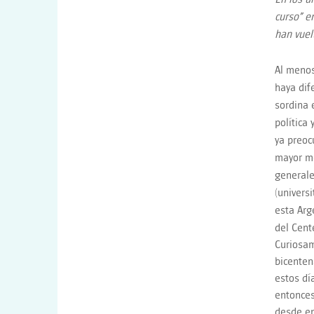
curso” e
han vuel
Al menos
haya dif
sordina 
política
ya preoc
mayor me
generale
(univers
esta Arg
del Cent
Curiosam
bicenten
estos dí
entonces
desde en