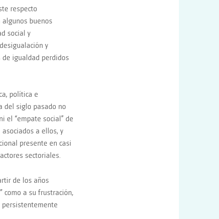
este respecto
on algunos buenos
d social y
 desigualación y
os de igualdad perdidos
a, política e
a del siglo pasado no
i el “empate social” de
asociados a ellos, y
acional presente en casi
actores sectoriales.
rtir de los años
” como a su frustración,
o persistentemente