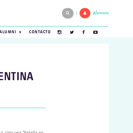
Alumnos
|
ALUMNI
CONTACTO
ENTINA
a, sino una “batalla en