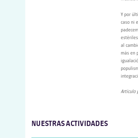
Y por úl
caso ni 
padecemo
estérile
al cambi
más en p
igualació
populism
integrac
Artículo
NUESTRAS ACTIVIDADES