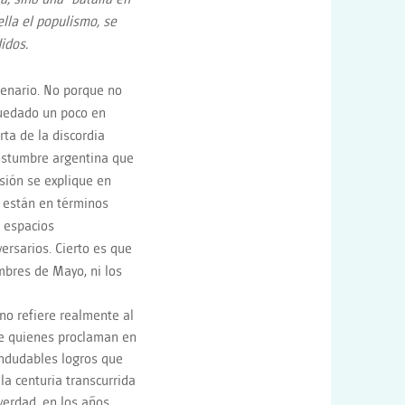
 ella el populismo, se
idos.
enario. No porque no
 quedado un poco en
ta de la discordia
costumbre argentina que
usión se explique en
 están en términos
s espacios
versarios. Cierto es que
mbres de Mayo, ni los
no refiere realmente al
de quienes proclaman en
indudables logros que
la centuria transcurrida
verdad, en los años