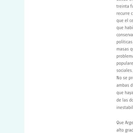
treinta 
recurre 
que el c
que habí
conserva
política
masas qu
problema
populare
sociales.
No se pr
ambas da
que haya
de las d
inestabil
Que Arge
alto gra