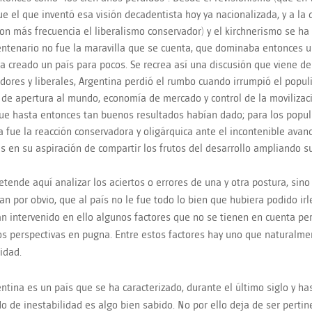
fue el que inventó esa visión decadentista hoy ya nacionalizada, y a la
con más frecuencia el liberalismo conservador) y el kirchnerismo se h
entenario no fue la maravilla que se cuenta, que dominaba entonces 
a creado un país para pocos. Se recrea así una discusión que viene de 
dores y liberales, Argentina perdió el rumbo cuando irrumpió el popu
s de apertura al mundo, economía de mercado y control de la movilizaci
e hasta entonces tan buenos resultados habían dado; para los populi
 fue la reacción conservadora y oligárquica ante el incontenible avan
s en su aspiración de compartir los frutos del desarrollo ampliando su
etende aquí analizar los aciertos o errores de una y otra postura, sin
n por obvio, que al país no le fue todo lo bien que hubiera podido irle
n intervenido en ello algunos factores que no se tienen en cuenta pe
os perspectivas en pugna. Entre estos factores hay uno que naturalmen
idad.
ntina es un país que se ha caracterizado, durante el último siglo y has
do de inestabilidad es algo bien sabido. No por ello deja de ser pertin