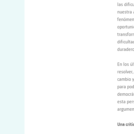
las difi
nuestra 
fenómeno
oportuni
transfor
dificult
durader
En los ú
resolver
cambio y
para pod
democrát
esta per
argument
Una críti