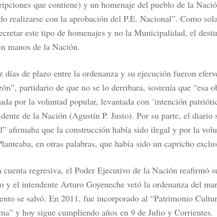
cripciones que contiene) y un homenaje del pueblo de la Nació
do realizarse con la aprobación del P.E. Nacional”. Como so
ecretar este tipo de homenajes y no la Municipalidad, el desti
en manos de la Nación.
z días de plazo entre la ordenanza y su ejecución fueron eferv
ón”, partidario de que no se lo derribara, sostenía que “esa o
ada por la voluntad popular, levantada con ‘intención patrióti
idente de la Nación (Agustín P. Justo). Por su parte, el diario 
d” afirmaba que la construcción había sido ilegal y por la vol
Planteaba, en otras palabras, que había sido un capricho exclus
a cuenta regresiva, el Poder Ejecutivo de la Nación reafirmó s
o y el intendente Arturo Goyeneche vetó la ordenanza del mar
to se salvó. En 2011, fue incorporado al “Patrimonio Cultur
a” y hoy sigue cumpliendo años en 9 de Julio y Corrientes.