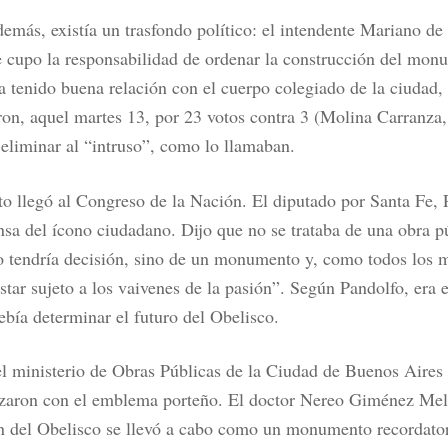
demás, existía un trasfondo político: el intendente Mariano de
e cupo la responsabilidad de ordenar la construcción del mon
a tenido buena relación con el cuerpo colegiado de la ciudad
ron, aquel martes 13, por 23 votos contra 3 (Molina Carranza
 eliminar al “intruso”, como lo llamaban.
to llegó al Congreso de la Nación. El diputado por Santa Fe, 
nsa del ícono ciudadano. Dijo que no se trataba de una obra p
 tendría decisión, sino de un monumento y, como todos los
star sujeto a los vaivenes de la pasión”. Según Pandolfo, era 
ebía determinar el futuro del Obelisco.
l ministerio de Obras Públicas de la Ciudad de Buenos Aires
izaron con el emblema porteño. El doctor Nereo Giménez Mel
n del Obelisco se llevó a cabo como un monumento recordatori