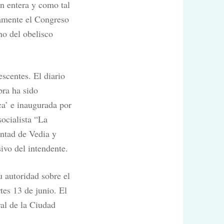
n entera y como tal
lamente el Congreso
no del obelisco
escentes. El diario
bra ha sido
ca’ e inaugurada por
socialista “La
untad de Vedia y
ivo del intendente.
u autoridad sobre el
tes 13 de junio. El
al de la Ciudad