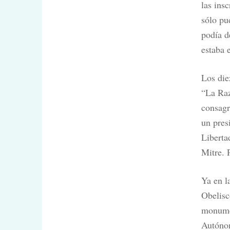
las ins
sólo pu
podía d
estaba 
Los die
“La Raz
consagr
un pres
Liberta
Mitre. 
Ya en l
Obelisc
monumen
Autónom