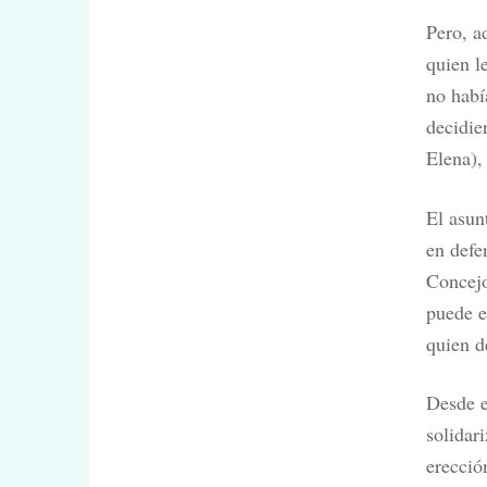
Pero, a
quien l
no habí
decidie
Elena),
El asun
en defe
Concejo
puede e
quien d
Desde e
solidar
erecció