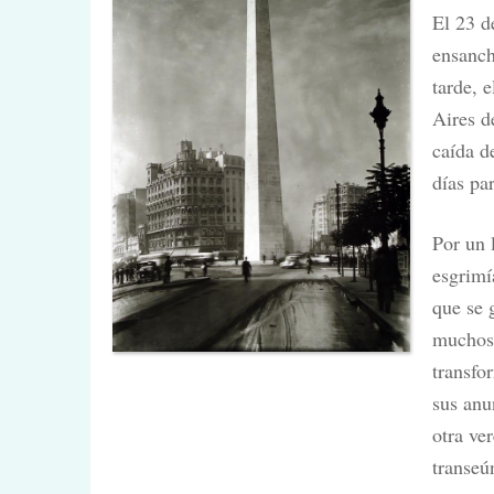
El 23 d
ensanch
tarde, 
Aires d
caída d
días pa
Por un 
esgrimí
que se 
muchos 
transfo
sus anu
otra ve
transeú