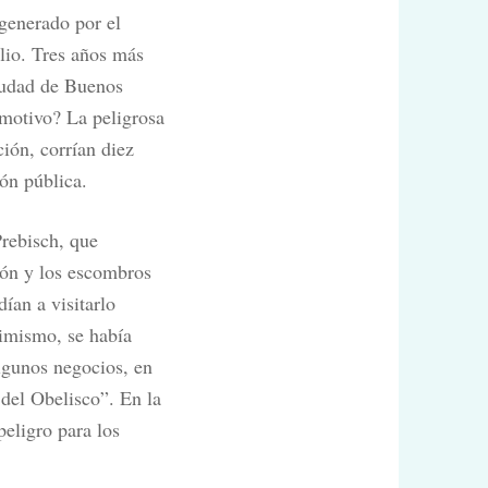
generado por el
ulio. Tres años más
Ciudad de Buenos
 motivo? La peligrosa
ción, corrían diez
ión pública.
Prebisch, que
ión y los escombros
ían a visitarlo
simismo, se había
lgunos negocios, en
 del Obelisco”. En la
peligro para los