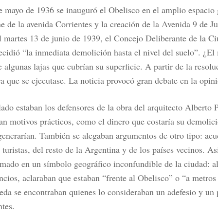
e mayo de 1936 se inauguró el Obelisco en el amplio espacio 
e de la avenida Corrientes y la creación de la Avenida 9 de J
el martes 13 de junio de 1939, el Concejo Deliberante de la 
ecidió “la inmediata demolición hasta el nivel del suelo”. ¿El
e algunas lajas que cubrían su superficie. A partir de la resolu
ra que se ejecutase. La noticia provocó gran debate en la opin
lado estaban los defensores de la obra del arquitecto Alberto 
an motivos prácticos, como el dinero que costaría su demolic
generarían. También se alegaban argumentos de otro tipo: acud
turistas, del resto de la Argentina y de los países vecinos. A
rmado en un símbolo geográfico inconfundible de la ciudad: a
ncios, aclaraban que estaban “frente al Obelisco” o “a metros
reda se encontraban quienes lo consideraban un adefesio y un 
ntes.