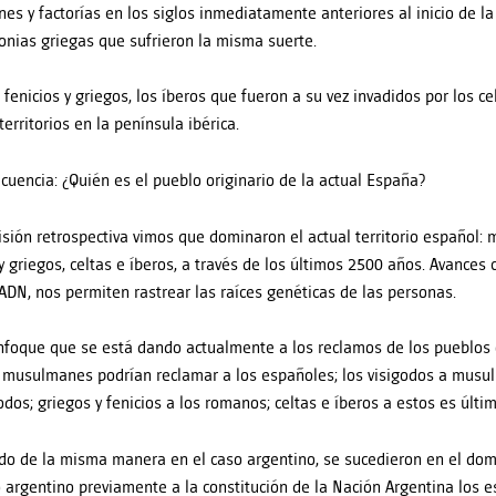
nes y factorías en los siglos inmediatamente anteriores al inicio de la
onias griegas que sufrieron la misma suerte.
 fenicios y griegos, los íberos que fueron a su vez invadidos por los 
erritorios en la península ibérica.
cuencia: ¿Quién es el pueblo originario de la actual España?
isión retrospectiva vimos que dominaron el actual territorio español:
 y griegos, celtas e íberos, a través de los últimos 2500 años. Avances 
ADN, nos permiten rastrear las raíces genéticas de las personas.
nfoque que se está dando actualmente a los reclamos de los pueblos o
 musulmanes podrían reclamar a los españoles; los visigodos a musu
godos; griegos y fenicios a los romanos; celtas e íberos a estos es últi
do de la misma manera en el caso argentino, se sucedieron en el domi
io argentino previamente a la constitución de la Nación Argentina los 