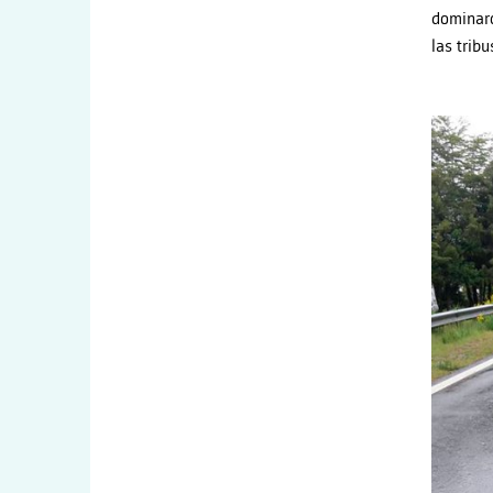
dominaro
las trib