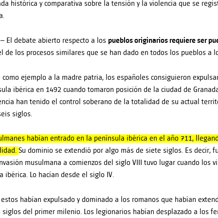
da histórica y comparativa sobre la tensión y la violencia que se regist
a.
– El debate abierto respecto a los
pueblos originarios requiere ser p
 el de los procesos similares que se han dado en todos los pueblos a lo
como ejemplo a la madre patria, los españoles consiguieron expulsa
sula ibérica en 1492 cuando tomaron posición de la ciudad de Granad
ncia han tenido el control soberano de la totalidad de su actual terri
eis siglos.
lmanes habían entrado en la península ibérica en el año 711, llegan
alidad.
Su dominio se extendió por algo más de siete siglos. Es decir, 
invasión musulmana a comienzos del siglo VIII tuvo lugar cuando los 
 ibérica. Lo hacían desde el siglo IV.
, estos habían expulsado y dominado a los romanos que habían extend
 siglos del primer milenio. Los legionarios habían desplazado a los fe