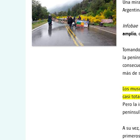
Una mira
Argentin
Infobae
amplio
,
Tomando 
la penín
consecue
más de s
Los musu
casi tot
Pero la 
península
A su vez
primeros