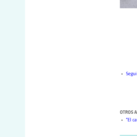
Segui
OTROS A
“El c