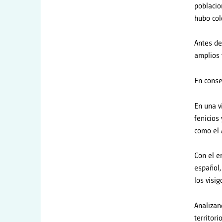
poblacio
hubo col
Antes de
amplios t
En conse
En una v
fenicios
como el 
Con el e
español,
los visi
Analizan
territor