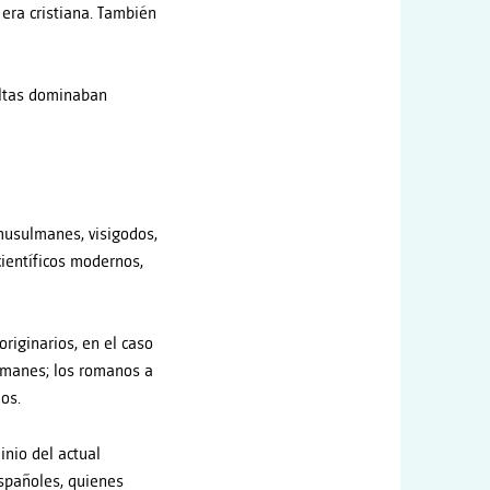
 era cristiana. También
celtas dominaban
 musulmanes, visigodos,
científicos modernos,
riginarios, en el caso
lmanes; los romanos a
mos.
nio del actual
españoles, quienes