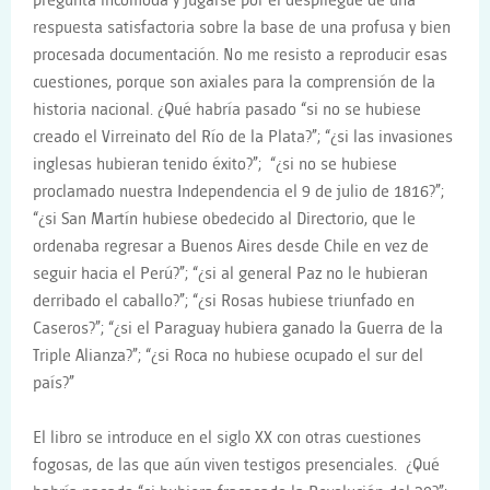
pregunta incómoda y jugarse por el despliegue de una
respuesta satisfactoria sobre la base de una profusa y bien
procesada documentación. No me resisto a reproducir esas
cuestiones, porque son axiales para la comprensión de la
historia nacional. ¿Qué habría pasado “si no se hubiese
creado el Virreinato del Río de la Plata?”; “¿si las invasiones
inglesas hubieran tenido éxito?”; “¿si no se hubiese
proclamado nuestra Independencia el 9 de julio de 1816?”;
“¿si San Martín hubiese obedecido al Directorio, que le
ordenaba regresar a Buenos Aires desde Chile en vez de
seguir hacia el Perú?”; “¿si al general Paz no le hubieran
derribado el caballo?”; “¿si Rosas hubiese triunfado en
Caseros?”; “¿si el Paraguay hubiera ganado la Guerra de la
Triple Alianza?”; “¿si Roca no hubiese ocupado el sur del
país?”
El libro se introduce en el siglo XX con otras cuestiones
fogosas, de las que aún viven testigos presenciales. ¿Qué