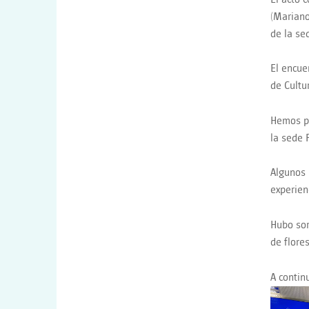
(Mariano
de la se
El encue
de Cultu
Hemos po
la sede 
Algunos 
experien
Hubo sor
de flore
A contin