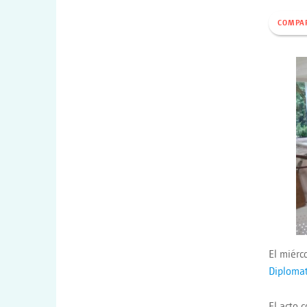
COMPA
El miérc
Diplomat
El acto 