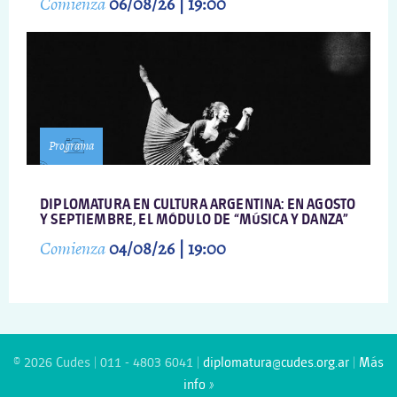
Comienza
06/08/26 | 19:00
Programa
DIPLOMATURA EN CULTURA ARGENTINA: EN AGOSTO
Y SEPTIEMBRE, EL MÓDULO DE “MÚSICA Y DANZA”
Comienza
04/08/26 | 19:00
© 2026 Cudes | 011 - 4803 6041 |
diplomatura@cudes.org.ar
|
Más
info »