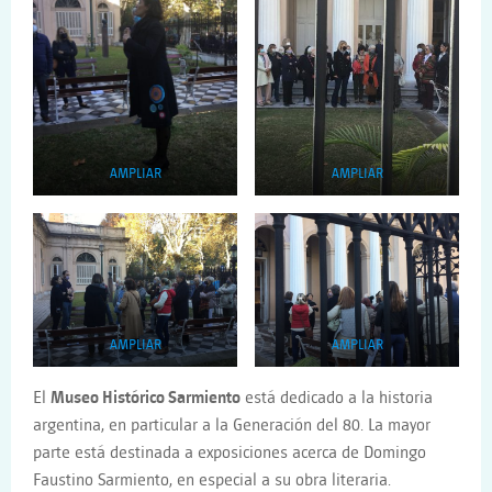
AMPLIAR
AMPLIAR
AMPLIAR
AMPLIAR
El
Museo Histórico Sarmiento
está dedicado a la historia
argentina, en particular a la Generación del 80. La mayor
parte está destinada a exposiciones acerca de Domingo
Faustino Sarmiento, en especial a su obra literaria.