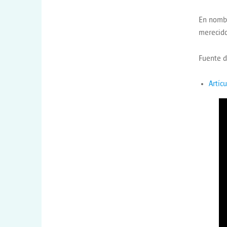
En nombr
merecido
Fuente d
Artíc