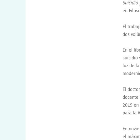
Suicidio 
en Filos
El traba
dos vol
En el lib
suicidio
luz de la
modernid
El doctor
docente 
2019 en 
para la 
En novie
el máxim