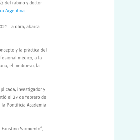
ío
, del rabino y doctor
ra Argentina
.
2021. La obra, abarca
oncepto y la práctica del
ofesional médico, a la
mana, el medioevo, la
aplicada, investigador y
rtió el 27 de febrero de
e la Pontificia Academia
 Faustino Sarmiento”,