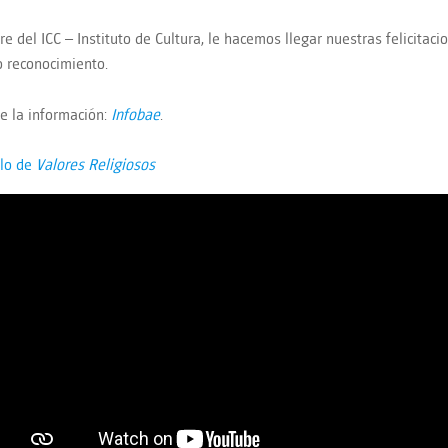
e del ICC – Instituto de Cultura, le hacemos llegar nuestras felicitaci
 reconocimiento.
e la información:
Infobae
.
ulo de
Valores Religiosos