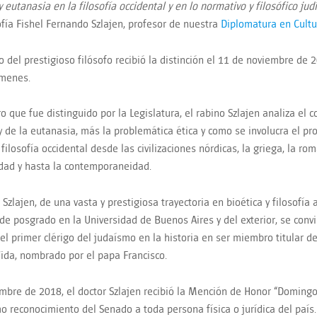
y eutanasia en la filosofía occidental y en lo normativo y filosófico jud
ofía Fishel Fernando Szlajen, profesor de nuestra
Diplomatura en Cultu
jo del prestigioso filósofo recibió la distinción el 11 de noviembre de 
úmenes.
ro que fue distinguido por la Legislatura, el rabino Szlajen analiza el c
 y de la eutanasia, más la problemática ética y como se involucra el pr
 filosofía occidental desde las civilizaciones nórdicas, la griega, la ro
ad y hasta la contemporaneidad.
 Szlajen, de una vasta y prestigiosa trayectoria en bioética y filosofía 
de posgrado en la Universidad de Buenos Aires y del exterior, se convi
el primer clérigo del judaísmo en la historia en ser miembro titular d
Vida, nombrado por el papa Francisco.
mbre de 2018, el doctor Szlajen recibió la Mención de Honor “Domingo
o reconocimiento del Senado a toda persona física o jurídica del país.