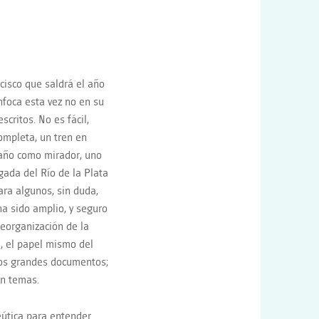
cisco que saldrá el año
enfoca esta vez no en su
critos. No es fácil,
ompleta, un tren en
 año como mirador, uno
gada del Río de la Plata
ara algunos, sin duda,
ha sido amplio, y seguro
eorganización de la
a, el papel mismo del
Los grandes documentos;
an temas.
útica para entender