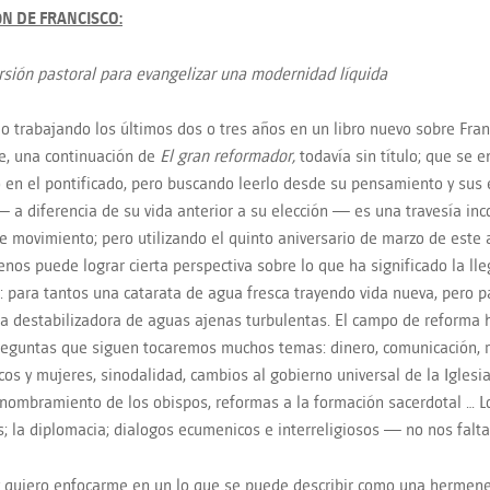
ÓN DE FRANCISCO:
rsión pastoral para evangelizar una modernidad líquida
o trabajando los últimos dos o tres años en un libro nuevo sobre Fran
e, una continuación de
El gran reformador
,
todavía sin título; que se 
o en el pontificado, pero buscando leerlo desde su pensamiento y sus es
 a diferencia de su vida anterior a su elección — es una travesía inc
e movimiento; pero utilizando el quinto aniversario de marzo de este
enos puede lograr cierta perspectiva sobre lo que ha significado la lle
e: para tantos una catarata de agua fresca trayendo vida nueva, pero p
da destabilizadora de aguas ajenas turbulentas. El campo de reforma 
reguntas que siguen tocaremos muchos temas: dinero, comunicación, r
aicos y mujeres, sinodalidad, cambios al gobierno universal de la Iglesi
 nombramiento de los obispos, reformas a la formación sacerdotal … 
es; la diplomacia; dialogos ecumenicos e interreligiosos — no nos falt
 quiero enfocarme en un lo que se puede describir como una hermene