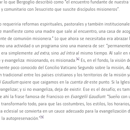
tar lo que Bergoglio describió como “el encuentro fundante de nuestra 
 y comunitario con Jesucristo que suscite discípulos misioneros”.
o requeriría reformas espirituales, pastorales y también institucional
se manifieste como una madre que sale al encuentro, una casa de aco
te de comunión misionera.” Lo que ahora se necesitaba era abrazar 
mo una actividad o un programa sino una manera de ser: “permanente”
 era simplemente
ad extra
, sino
ad intra
al mismo tiempo. Al salir en m
[4]
e y evangeliza: misionando, es misionada.
Es, en el fondo, la visión
mente poco conocido del Concilio Vaticano Segundo sobre la misión,
Ad
n tradicional entre los países cristianos y los territorios de la misión 
i Gaudium
quiere que caigamos en la
cuenta de
este punto. Si la Igle
ngelizar; y si no evangeliza, deja de existir. Ese es el desafío; es tamb
De ahí la frase famosa de Francisco en
Evangelii Gaudium
: “Sueño con
 transformarlo todo, para que las costumbres, los estilos, los horarios
ra eclesial se convierta en un cauce adecuado para la evangelización
[5]
 la autopreservación.”