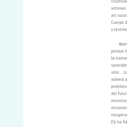
crucific
víctimas
así suce
Cuerpo d
y testim
Apar
porque l
la trans
sacerdot
sitio … 
volverá 
prohibic
del futu
miserico
misioner
recupera
EG ha ll