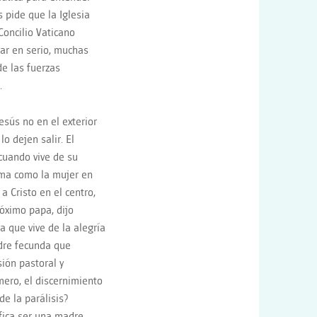
 pide que la Iglesia
Concilio Vaticano
ar en serio, muchas
de las fuerzas
.
sús no en el exterior
o dejen salir. El
 cuando vive de su
sma como la mujer en
a Cristo en el centro,
róximo papa, dijo
a que vive de la alegría
adre fecunda que
ión pastoral y
mero, el discernimiento
de la parálisis?
ifica ser una madre