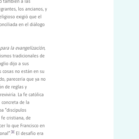
o también a las
grantes, los ancianos, y
eligioso exigió que el
onciliada en el diálogo
 para la evangelizació
n
,
ismos tradicionales de
glio dijo a sus
s cosas no están en su
ndo, parecería que ya no
ón de reglas y
viviría. La fe católica
 concreta de la
a “discípulos
fe cristiana, de
cer lo que Francisco en
[3]
onal”.
El desafío era