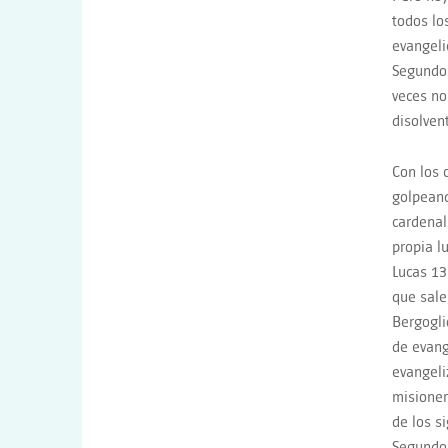
todos lo
evangeli
Segundo 
veces no
disolven
Con los 
golpeando
cardenal
propia l
Lucas 13
que sale
Bergogli
de evang
evangeli
misioner
de los s
Segundo,