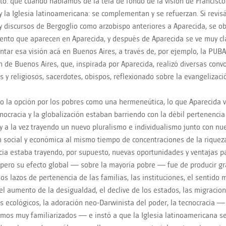
to: que cuando hablamos de la tela de fondo de la visión de Francisco e
 y la Iglesia latinoamericana: se complementan y se refuerzan. Si revisá
 y discursos de Bergoglio como arzobispo anteriores a Aparecida, se o
nto que aparecen en Aparecida, y después de Aparecida se ve muy cl
tar esa visión acá en Buenos Aires, a través de, por ejemplo, la PUBA
n de Buenos Aires, que, inspirada por Aparecida, realizó diversas convo
as y religiosos, sacerdotes, obispos, reflexionado sobre la evangelizaci
do la opción por los pobres como una hermeneútica, lo que Aparecida v
cnocracia y la globalización estaban barriendo con la débil pertenencia
, y a la vez trayendo un nuevo pluralismo e individualismo junto con n
n social y económica al mismo tiempo de concentraciones de la riquez
cia estaba trayendo, por supuesto, nuevas oportunidades y ventajas 
 pero su efecto global — sobre la mayoría pobre — fue de producir gr
 los lazos de pertenencia de las familias, las instituciones, el sentid
el aumento de la desigualdad, el declive de los estados, las migracio
s ecológicos, la adoración neo-Darwinista del poder, la tecnocracia —
mos muy familiarizados — e instó a que la Iglesia latinoamericana s