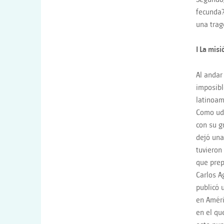
fecunda? 
una trag
I La mis
Al andar
imposibl
latinoam
Como uds
con su g
dejó una
tuvieron
que prep
Carlos A
publicó 
en Améri
en el qu