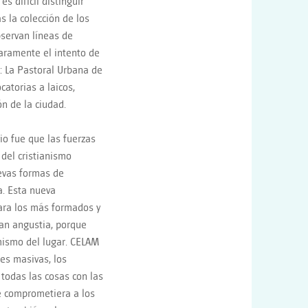
s difícil distinguir
s la colección de los
bservan líneas de
aramente el intento de
: La Pastoral Urbana de
catorias a laicos,
ón de la ciudad.
io fue que las fuerzas
 del cristianismo
uevas formas de
a. Esta nueva
para los más formados y
an angustia, porque
o mismo del lugar. CELAM
nes masivas, los
 todas las cosas con las
e comprometiera a los