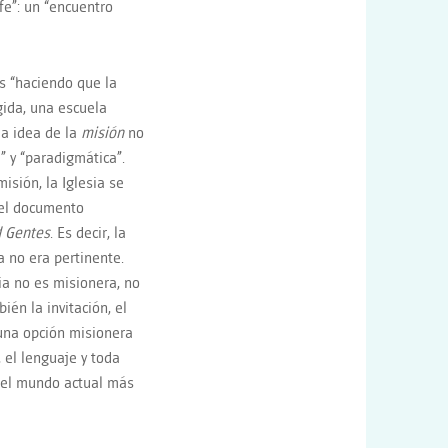
fe”: un “encuentro
es “haciendo que la
gida, una escuela
la idea de la
misi
ó
n
no
 y “paradigmática”.
isión, la Iglesia se
 del documento
 Gentes
. Es decir, la
ya no era pertinente.
sia no es misionera, no
ién la invitación, el
 una opción misionera
, el lenguaje y toda
 del mundo actual más