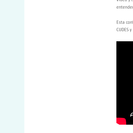
entender
Esta conf
CUDES y 