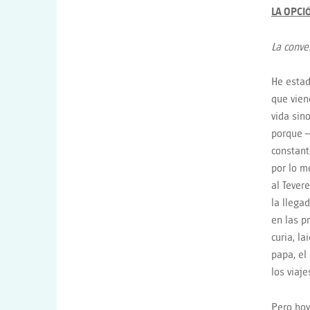
LA OPCI
La conve
He estad
que vien
vida sin
porque —
constant
por lo m
al Tever
la llega
en las p
curia, l
papa, el
los viaj
Pero hoy