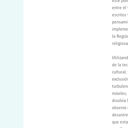
este pun
entre él
escritos
pensamie
implemen
la Regió
religios
Utilizan
de la te
cultural
exclusió
turbulen
móviles;
disolvía
observó 
desastre
que esta