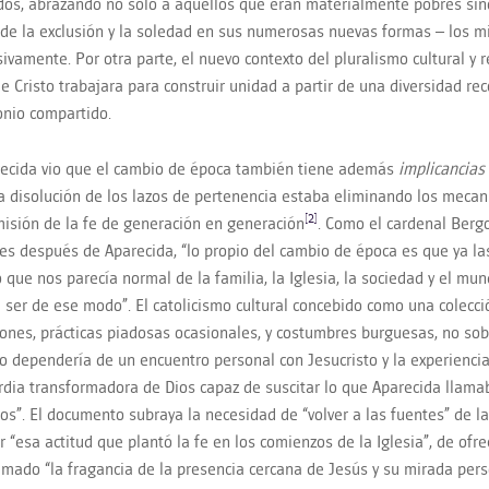
ados, abrazando no sólo a aquellos que eran materialmente pobres sin
 de la exclusión y la soledad en sus numerosas nuevas formas – los mi
sivamente. Por otra parte, el nuevo contexto del pluralismo cultural y r
e Cristo trabajara para construir unidad a partir de una diversidad rec
onio compartido.
ecida vio que el cambio de época también tiene además
implicancias
a disolución de los lazos de pertenencia estaba eliminando los mecan
[2]
misión de la fe de generación en generación
. Como el cardenal Bergo
es después de Aparecida, “lo propio del cambio de época es que ya la
Lo que nos parecía normal de la familia, la Iglesia, la sociedad y el mu
a ser de ese modo”. El catolicismo cultural concebido como una colecci
iones, prácticas piadosas ocasionales, y costumbres burguesas, no sobre
ro dependería de un encuentro personal con Jesucristo y la experiencia
rdia transformadora de Dios capaz de suscitar lo que Aparecida llamab
os”. El documento subraya la necesidad de “volver a las fuentes” de la 
r “esa actitud que plantó la fe en los comienzos de la Iglesia”, de ofre
amado “la fragancia de la presencia cercana de Jesús y su mirada pers