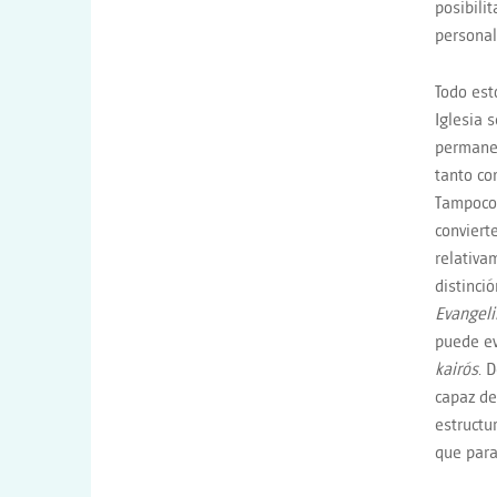
posibili
personal
Todo est
Iglesia 
permanen
tanto co
Tampoco
conviert
relativa
distinció
Evangeli
puede eva
kair
ó
s
. 
capaz de
estructu
que para