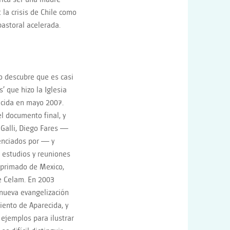
 la crisis de Chile como
astoral acelerada.
no descubre que es casi
’ que hizo la Iglesia
ecida en mayo 2007.
l documento final, y
Galli, Diego Fares —
uenciados por — y
s estudios y reuniones
o primado de Mexico,
de Celam. En 2003
 nueva evangelización
iento de Aparecida, y
jemplos para ilustrar