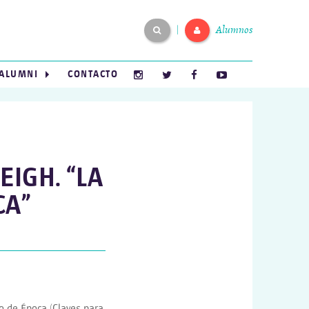
Alumnos
|
ALUMNI
CONTACTO
IGH. “LA
CA”
io de Época (Claves para