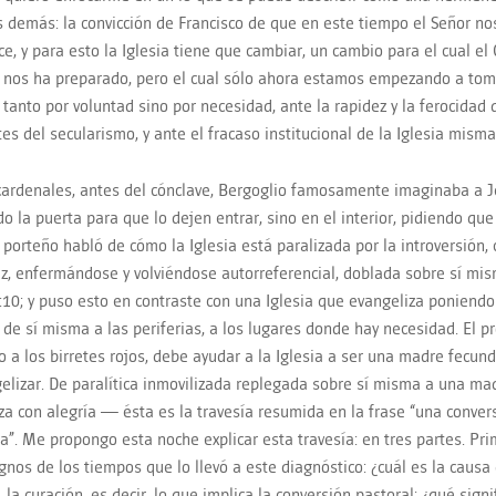
s demás: la convicción de Francisco de que en este tiempo el Señor nos
ce, y para esto la Iglesia tiene que cambiar, un cambio para el cual el 
nos ha preparado, pero el cual sólo ahora estamos empezando a tom
 tanto por voluntad sino por necesidad, ante la rapidez y la ferocidad 
tes del secularismo, y ante el fracaso institucional de la Iglesia misma
cardenales, antes del cónclave, Bergoglio famosamente imaginaba a Je
 la puerta para que lo dejen entrar, sino en el interior, pidiendo que l
 porteño habló de cómo la Iglesia está paralizada por la introversión,
uz, enfermándose y volviéndose autorreferencial, doblada sobre sí mi
:10; y puso esto en contraste con una Iglesia que evangeliza poniendo 
 de sí misma a las periferias, a los lugares donde hay necesidad. El p
o a los birretes rojos, debe ayudar a la Iglesia a ser una madre fecund
elizar. De paralítica inmovilizada replegada sobre sí misma a una m
za con alegría — ésta es la travesía resumida en la frase “una convers
a”. Me propongo esta noche explicar esta travesía: en tres partes. Pri
ignos de los tiempos que lo llevó a este diagnóstico: ¿cuál es la causa 
 la curación, es decir, lo que implica la conversión pastoral: ¿qué sign