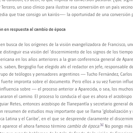
Tercero, un caso clínico para ilustrar esa conversión en un país vecino:
edia que trae consigo un kairós—- la oportunidad de una conversión p
ión en respuesta
al
cambio de
é
poca
 en busca de los orígenes de la visión evangelizadora de Francisco, u
e distinguir esa visión del ‘discernimiento de los signos de los tiempos
ericana en los años anteriores a la gran conferencia general de Apar
. saben, Bergoglio fue elegido ahi el redactor en jefe, responsable de
rupo de teólogos y pensadores argentinos — Tucho Fernández, Carlos 
 fuerte impronta sobre el documento. Pero ellos a su vez fueron infl
 influencia sobre — el proceso anterior a Aparecida, o sea, los mucho
araron el camino. El proceso lo conducía el que es ahora el arzobisp
guiar Retes, entonces arzobispo de Tlanepantla y secretario general 
un resumen de estudios muy importante que se llama ‘globalización y
ca Latina y el Caribe’, en el que se desprende claramente el discernim
[1]
e aparece el ahora famoso término
cambio de época
.
No pongo más e